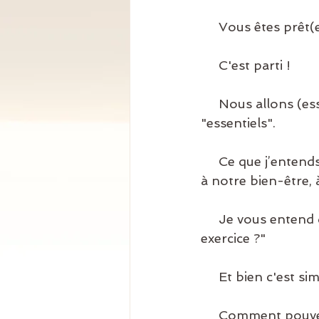
     Vous êtes prêt(
     C'est parti ! 
     Nous allons (essayer de) mettre noir sur blanc nos "importants", nos 
"essentiels". 
     Ce que j’entends par la ce sont nos besoins, nos valeurs, les choses primordiales 
à notre bien-être, à
     Je vous entend déjà me dire : "mais Marie, Pourquoi ? Quel est le but de cet 
exercice ?" 
     Et bien c'est
     Comment pouvez vous poser vos limites si vous ne connaissez pas vos essentiels 