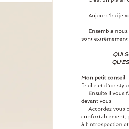
     Aujourd'hui 
     Ensemble nous allons (essayer de) répondre à des questions qui à mon  sens 
sont extrêmement i
QUI S
QU'ES
Mon petit conseil
 
feuille et d'un stylo
     Ensuite il vous faut être au calme, dans l'idéal être seul(e) et avoir du temps 
devant vous. 
     Accordez vous ce temps comme un cadeau, allumé une bougie, installez  vous 
confortablement, 
à l'introspection et 