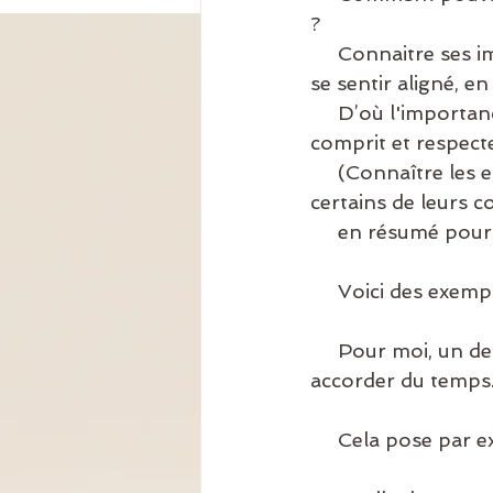
? 
     Connaitre ses importants et poser ses limites permet de se respecter et donc de 
se sentir aligné, e
     D’où l'importance de savoir exprimer aux autres ses limites afin d'être mieux 
comprit et respecte
     (Connaître les essentiels des autres permet également de mieux  comprendre 
certains de leurs c
     en résumé p
     Voici des ex
     Pour moi, un de mes essentiels est de passer du temps avec ma famille, de leur 
accorder du temps.
     Cela pose par