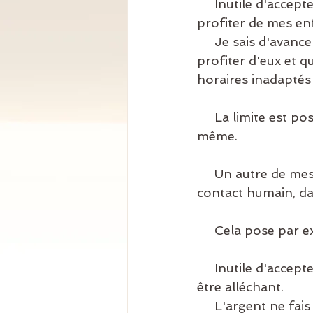
     Inutile d'accepter un emploi avec des horaires qui ne me permettent pas de 
profiter de mes enf
     Je sais d'avance que c'est un essentiel, un important pour moi de  les voir et de 
profiter d'eux et q
horaires inadaptés à
     La limite est posée. je respecte mon besoin, je reste alignée et en accord avec moi 
même. 
     Un autre de mes essentiels est d'avoir un emploi qui me plait  réellement, avec du 
contact humain, dan
     Cela pose par
     Inutile d'accepter un emploi qui ne me correspond pas même si le salaire peut 
être alléchant. 
     L'argent ne 