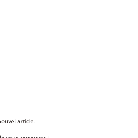
uvel article. 
ir de vous retrouver ! 