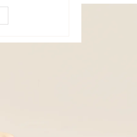
éfaire du jugement des
es