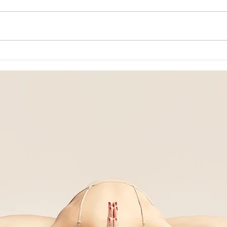
Lettre ouverte à mon
Se d
Hypersensibilité
autr